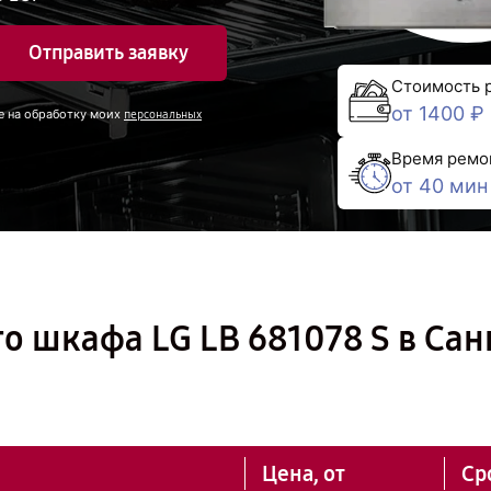
Отправить заявку
Стоимость 
от 1400 ₽
е на обработку моих
персональных
Время ремо
от 40 мин
о шкафа LG LB 681078 S в Сан
Цена, от
Ср