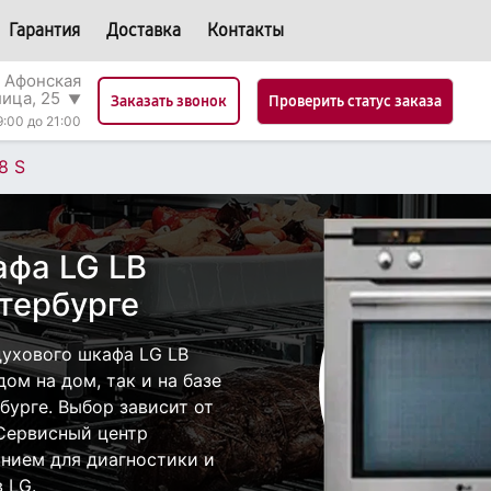
Гарантия
Доставка
Контакты
 Афонская
лица, 25
▼
Проверить статус заказа
Заказать звонок
9:00 до 21:00
8 S
афа LG LB
етербурге
ухового шкафа LG LB
ом на дом, так и на базе
бурге. Выбор зависит от
 Сервисный центр
нием для диагностики и
 LG.