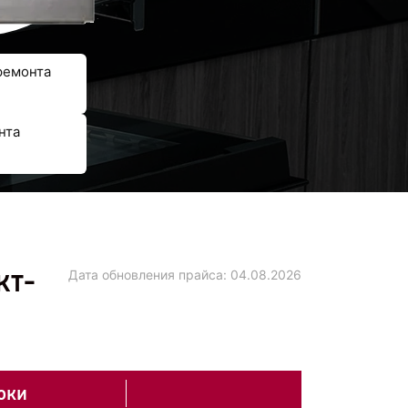
ремонта
нта
кт-
Дата обновления прайса:
04.08.2026
оки