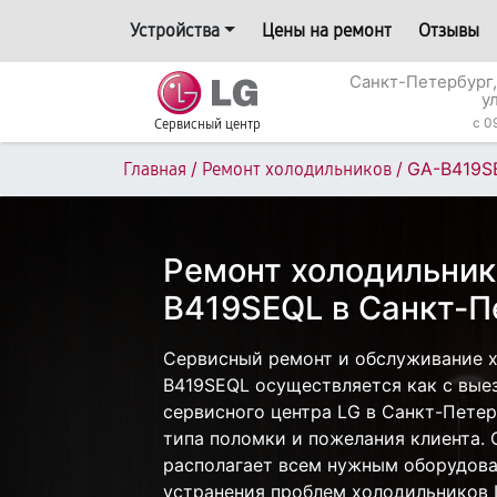
Устройства
Цены на ремонт
Отзывы
Санкт-Петербург,
у
c 0
Сервисный центр
/
/
GA-B419S
Главная
Ремонт холодильников
Ремонт холодильник
B419SEQL в Санкт-П
Сервисный ремонт и обслуживание 
B419SEQL осуществляется как с выез
сервисного центра LG в Санкт-Петер
типа поломки и пожелания клиента.
располагает всем нужным оборудова
устранения проблем холодильников 