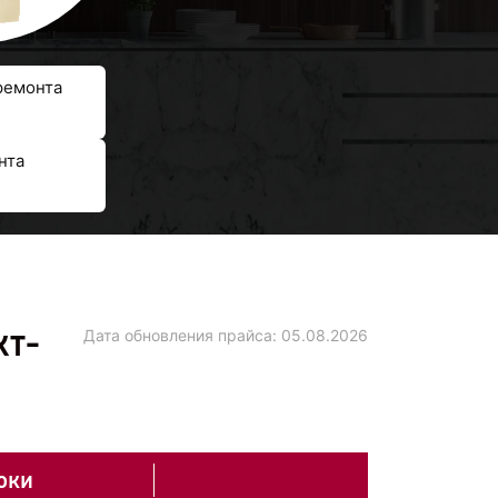
ремонта
нта
кт-
Дата обновления прайса:
05.08.2026
оки