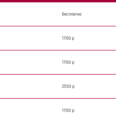
бесплатно
я
1700 р
1700 р
2550 р
1700 р