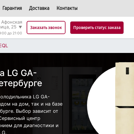
Гарантия
Доставка
Контакты
 Афонская
лица, 25
▼
Проверить статус заказа
Заказать звонок
9:00 до 21:00
EQL
а LG GA-
етербурге
холодильника LG GA-
дом на дом, так и на базе
бурге. Выбор зависит от
 Сервисный центр
нием для диагностики и
LG.