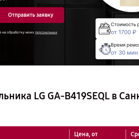
Отправить заявку
Стоимость 
от 1700 ₽
е на обработку моих
персональных
Время ремо
от 30 мин
льника LG GA-B419SEQL в Сан
Цена, от
Ср