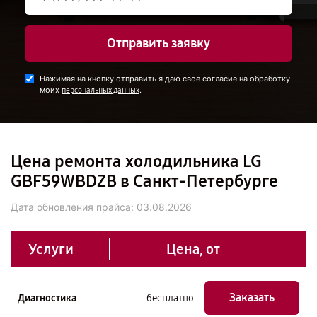
Отправить заявку
Нажимая на кнопку отправить я даю свое согласие на обработку
моих
.
персональных данных
Цена ремонта холодильника LG
GBF59WBDZB в Санкт-Петербурге
Дата обновления прайса:
03.08.2026
Услуги
Цена, от
Заказать
Диагностика
бесплатно