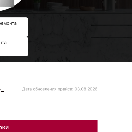
ремонта
нта
-
Дата обновления прайса:
03.08.2026
оки