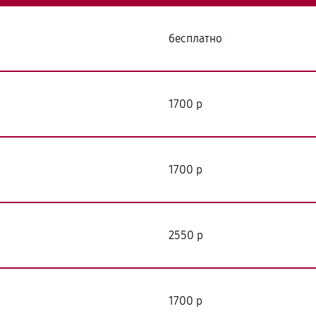
бесплатно
я
1700 р
1700 р
2550 р
1700 р