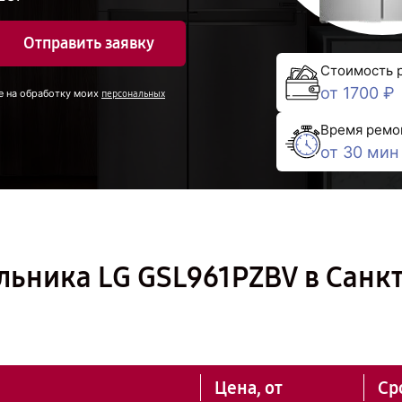
Отправить заявку
Стоимость 
от 1700 ₽
е на обработку моих
персональных
Время ремо
от 30 мин
ьника LG GSL961PZBV в Санкт
Цена, от
Ср