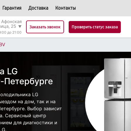
Гарантия
Доставка
Контакты
 Афонская
лица, 25
▼
Проверить статус заказа
Заказать звонок
9:00 до 21:00
BV
а LG
-Петербурге
холодильника LG
ездом на дом, так и на
Петербурге. Выбор зависит
а. Сервисный центр
нием для диагностики и
LG.