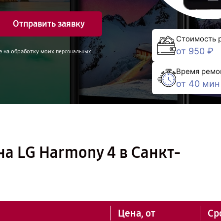
Отправить заявку
Стоимость 
от 950 ₽
е на обработку моих
персональных
Время ремо
от 40 мин
а LG Harmony 4 в Санкт-
Цена, от
Ср