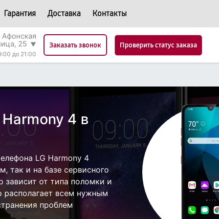
Гарантия
Доставка
Контакты
 Афонская
лица, 25
▼
Проверить статус заказа
Заказать звонок
9:00 до 21:00
 Harmony 4 в
елефона LG Harmony 4
, так и на базе сервисного
р зависит от типа поломки и
р располагает всем нужным
странения проблем