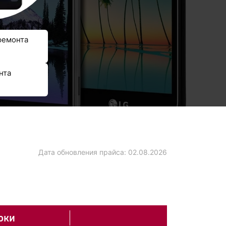
ремонта
нта
Дата обновления прайса:
02.08.2026
оки