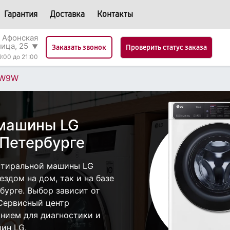
Гарантия
Доставка
Контакты
 Афонская
лица, 25
▼
Проверить статус заказа
Заказать звонок
9:00 до 21:00
GW9W
 машины LG
Петербурге
стиральной машины LG
здом на дом, так и на базе
бурге. Выбор зависит от
 Сервисный центр
нием для диагностики и
ин LG.