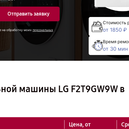
Отправить заявку
Стоимость 
от 1850 ₽
е на обработку моих
персональных
Время ремо
от 30 мин
ьной машины LG F2T9GW9W в
Цена, от
Ср