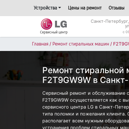
Устройства
Цены на ремонт
Отзывы
Санкт-Петербург,
у
c 0
Сервисный центр
/
/
F2T9
Главная
Ремонт стиральных машин
Ремонт стиральной
F2T9GW9W в Санкт-
Сервисный ремонт и обслуживание 
F2T9GW9W осуществляется как с вые
сервисного центра LG в Санкт-Петер
типа поломки и пожелания клиента.
располагает всем нужным оборудова
устранения проблем стиральных маш