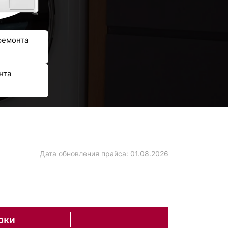
ремонта
нта
Дата обновления прайса:
01.08.2026
оки