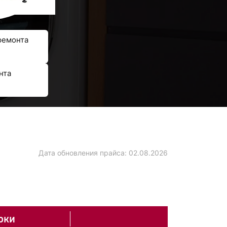
ремонта
нта
Дата обновления прайса:
02.08.2026
оки