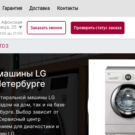
Гарантия
Доставка
Контакты
 Афонская
лица, 25
▼
Проверить статус заказа
Заказать звонок
9:00 до 21:00
TD3
 машины LG
етербурге
стиральной машины LG
дом на дом, так и на базе
бурге. Выбор зависит от
 Сервисный центр
нием для диагностики и
ин LG.