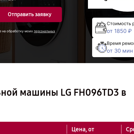
Отправить заявку
Стоимость 
от 1850 ₽
е на обработку моих
персональных
Время ремо
от 30 мин
ьной машины LG FH096TD3 в
Цена, от
Ср