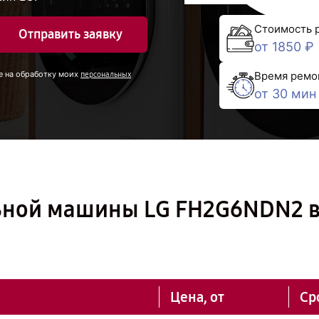
Стоимость 
Отправить заявку
от 1850 ₽
Время ремо
е на обработку моих
персональных
от 30 мин
ьной машины LG FH2G6NDN2 
Цена, от
Ср