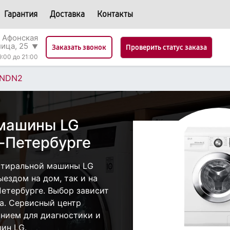
Гарантия
Доставка
Контакты
 Афонская
лица, 25
▼
Проверить статус заказа
Заказать звонок
9:00 до 21:00
NDN2
 машины LG
-Петербурге
стиральной машины LG
ездом на дом, так и на
Петербурге. Выбор зависит
а. Сервисный центр
нием для диагностики и
ин LG.