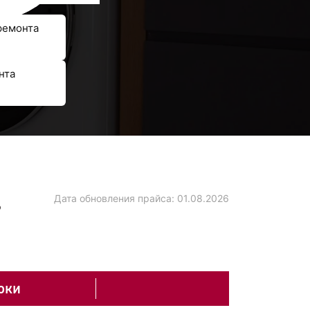
ремонта
нта
в
Дата обновления прайса:
01.08.2026
оки