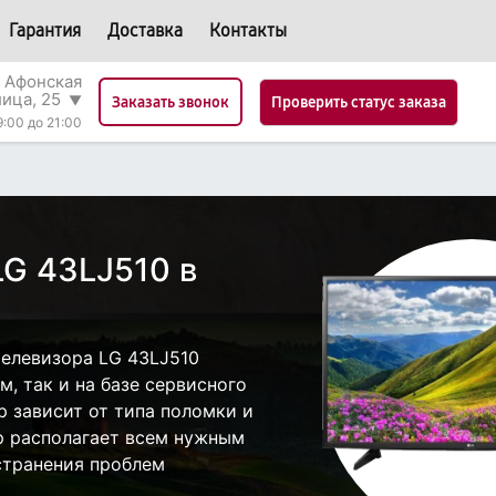
Гарантия
Доставка
Контакты
 Афонская
лица, 25
▼
Проверить статус заказа
Заказать звонок
9:00 до 21:00
LG 43LJ510 в
елевизора LG 43LJ510
, так и на базе сервисного
р зависит от типа поломки и
р располагает всем нужным
странения проблем