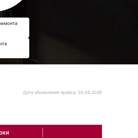
ремонта
нта
Дата обновления прайса:
03.08.2026
оки